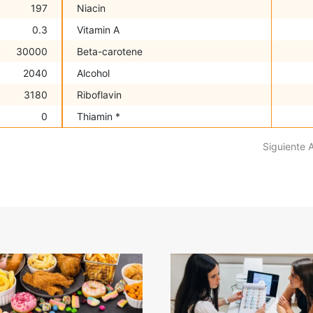
197
Niacin
0.3
Vitamin A
30000
Beta-carotene
2040
Alcohol
3180
Riboflavin
0
Thiamin *
Siguiente 