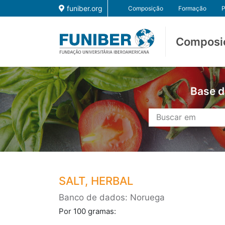
funiber.org
Composição
Formação
P
Composi
Base d
SALT, HERBAL
Banco de dados: Noruega
Por 100 gramas: