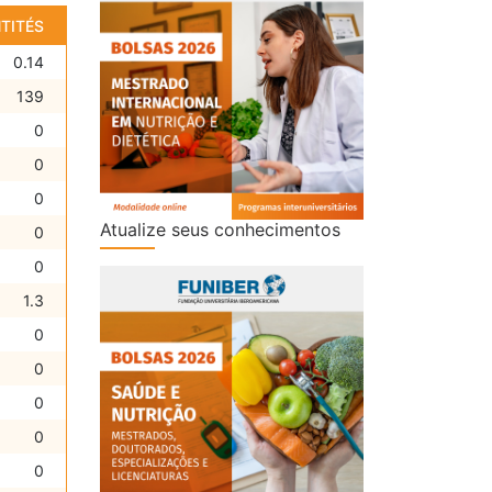
TITÉS
0.14
139
0
0
0
Atualize seus conhecimentos
0
0
1.3
0
0
0
0
0