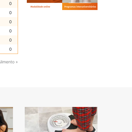
0
0
0
0
0
0
Alimento »