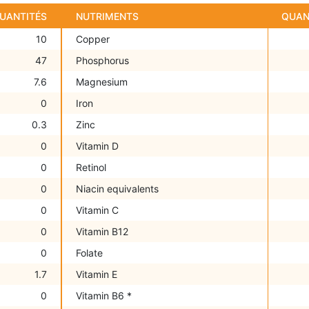
UANTITÉS
NUTRIMENTS
QUAN
10
Copper
47
Phosphorus
7.6
Magnesium
0
Iron
0.3
Zinc
0
Vitamin D
0
Retinol
0
Niacin equivalents
0
Vitamin C
0
Vitamin B12
0
Folate
1.7
Vitamin E
0
Vitamin B6 *