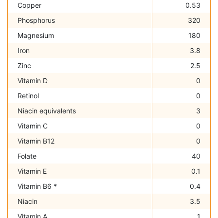
Copper
0.53
Phosphorus
320
Magnesium
180
Iron
3.8
Zinc
2.5
Vitamin D
0
Retinol
0
Niacin equivalents
3
Vitamin C
0
Vitamin B12
0
Folate
40
Vitamin E
0.1
Vitamin B6 *
0.4
Niacin
3.5
Vitamin A
1