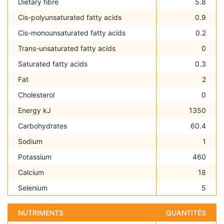
Dietary fibre
5.8
Cis-polyunsaturated fatty acids
0.9
Cis-monounsaturated fatty acids
0.2
Trans-unsaturated fatty acids
0
Saturated fatty acids
0.3
Fat
2
Cholesterol
0
Energy kJ
1350
Carbohydrates
60.4
Sodium
1
Potassium
460
Calcium
18
Selenium
5
NUTRIMENTS
QUANTITÉS