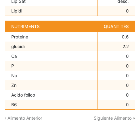
Lip Sat
desc.
Lipidi
0
NUTRIMENTS
QUANTITÉS
Proteine
0.6
glucidi
2.2
Ca
0
P
0
Na
0
Zn
0
Acido folico
0
B6
0
‹ Alimento Anterior
Siguiente Alimento »