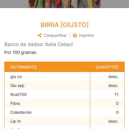
BIRRA [GIUSTO]
Compartihar
Imprimir
Banco de dados: Italia Celiaci
Por 100 gramas:
NUTRIMENTS
QUANTITÉS
glu co
desc.
Glu sep
desc.
Kcal/100
11
Fibra
0
Colesterolo
0
Lip In
desc.