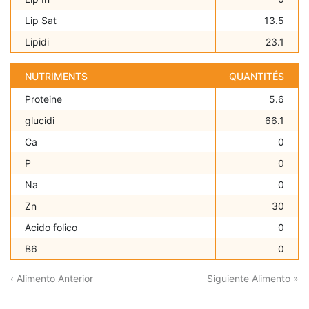
Lip Sat
13.5
Lipidi
23.1
NUTRIMENTS
QUANTITÉS
Proteine
5.6
glucidi
66.1
Ca
0
P
0
Na
0
Zn
30
Acido folico
0
B6
0
‹ Alimento Anterior
Siguiente Alimento »