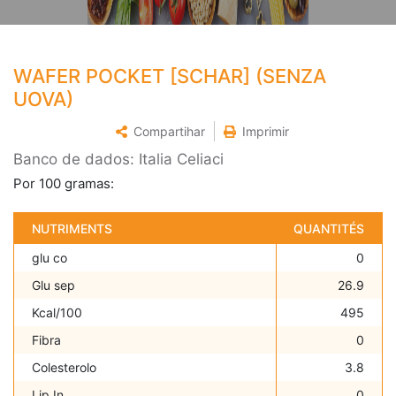
WAFER POCKET [SCHAR] (SENZA
UOVA)
Compartihar
Imprimir
Banco de dados: Italia Celiaci
Por 100 gramas:
NUTRIMENTS
QUANTITÉS
glu co
0
Glu sep
26.9
Kcal/100
495
Fibra
0
Colesterolo
3.8
Lip In
0