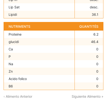
Lip Sat
desc.
Lipidi
36.1
NUTRIMENTS
QUANTITÉS
Proteine
6.2
glucidi
46.4
Ca
0
P
0
Na
0
Zn
0
Acido folico
0
B6
0
‹ Alimento Anterior
Siguiente Alimento »