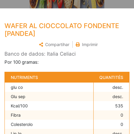
WAFER AL CIOCCOLATO FONDENTE
[PANDEA]
Compartihar
Imprimir
Banco de dados: Italia Celiaci
Por 100 gramas:
NUTRIMENTS
QUANTITÉS
glu co
desc.
Glu sep
desc.
Kcal/100
535
Fibra
0
Colesterolo
0
Lip In
desc.