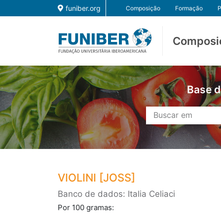
funiber.org
Composição
Formação
P
Composi
Base d
VIOLINI [JOSS]
Banco de dados: Italia Celiaci
Por 100 gramas: