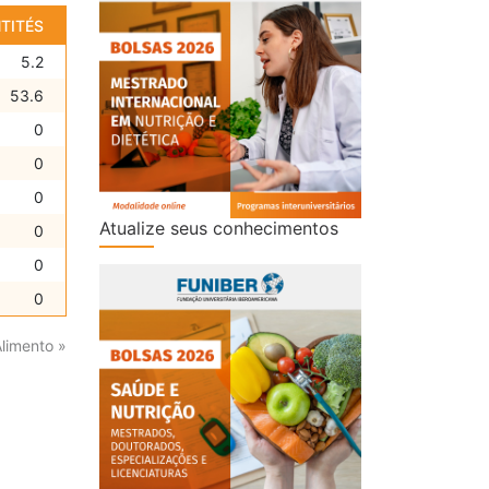
TITÉS
5.2
53.6
0
0
0
Atualize seus conhecimentos
0
0
0
Alimento »