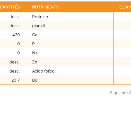
UANTITÉS
NUTRIMENTS
QUAN
desc.
Proteine
desc.
glucidi
420
Ca
0
P
0
Na
desc.
Zn
desc.
Acido folico
20.7
B6
Siguiente 