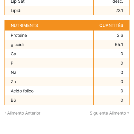
Lip Sat
desc.
Lipidi
22.1
NUTRIMENTS
QUANTITÉS
Proteine
2.6
glucidi
65.1
Ca
0
P
0
Na
0
Zn
0
Acido folico
0
B6
0
‹ Alimento Anterior
Siguiente Alimento »