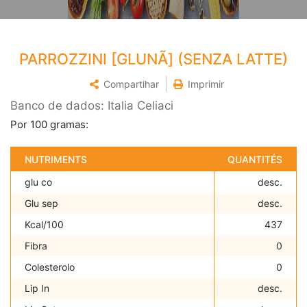
PARROZZINI [GLUNÃ] (SENZA LATTE)
Compartihar
Imprimir
Banco de dados: Italia Celiaci
Por 100 gramas:
NUTRIMENTS
QUANTITÉS
glu co
desc.
Glu sep
desc.
Kcal/100
437
Fibra
0
Colesterolo
0
Lip In
desc.