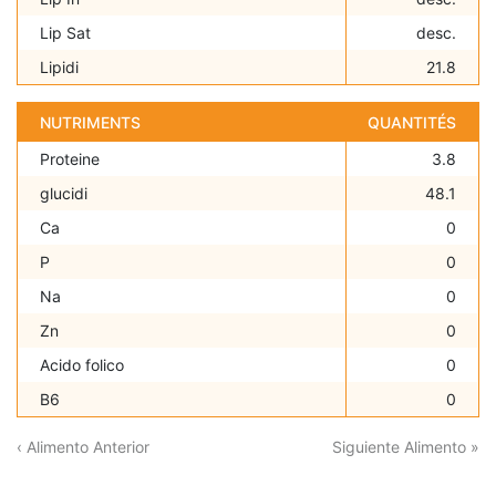
Lip Sat
desc.
Lipidi
21.8
NUTRIMENTS
QUANTITÉS
Proteine
3.8
glucidi
48.1
Ca
0
P
0
Na
0
Zn
0
Acido folico
0
B6
0
‹ Alimento Anterior
Siguiente Alimento »