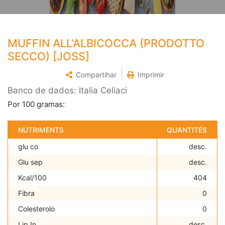
MUFFIN ALL'ALBICOCCA (PRODOTTO
SECCO) [JOSS]
Compartihar
Imprimir
Banco de dados: Italia Celiaci
Por 100 gramas:
NUTRIMENTS
QUANTITÉS
glu co
desc.
Glu sep
desc.
Kcal/100
404
Fibra
0
Colesterolo
0
Lip In
desc.