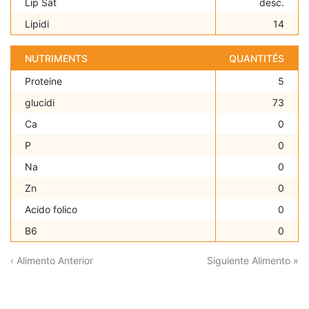
Lip Sat
desc.
Lipidi
14
NUTRIMENTS
QUANTITÉS
Proteine
5
glucidi
73
Ca
0
P
0
Na
0
Zn
0
Acido folico
0
B6
0
‹ Alimento Anterior
Siguiente Alimento »