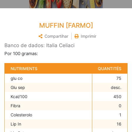
MUFFIN [FARMO]
Compartihar
Imprimir
Banco de dados: Italia Celiaci
Por 100 gramas:
NUTRIMENTS
QUANTITÉS
glu co
75
Glu sep
desc.
Kcal/100
450
Fibra
0
Colesterolo
1
Lip In
16