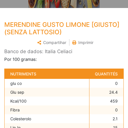
MERENDINE GUSTO LIMONE [GIUSTO]
(SENZA LATTOSIO)
Compartihar
Imprimir
Banco de dados: Italia Celiaci
Por 100 gramas:
NUTRIMENTS
QUANTITÉS
glu co
0
Glu sep
24.4
Kcal/100
459
Fibra
0
Colesterolo
2.1
Lip In
15