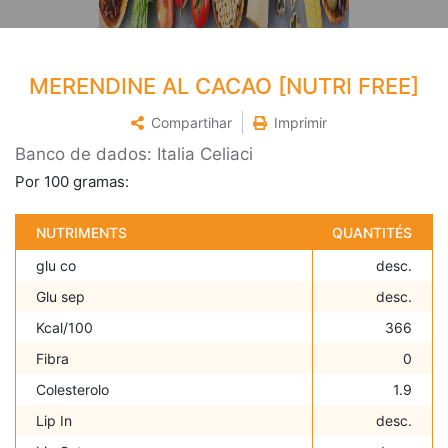
MERENDINE AL CACAO [NUTRI FREE]
Compartihar
Imprimir
Banco de dados: Italia Celiaci
Por 100 gramas:
NUTRIMENTS
QUANTITÉS
glu co
desc.
Glu sep
desc.
Kcal/100
366
Fibra
0
Colesterolo
1.9
Lip In
desc.