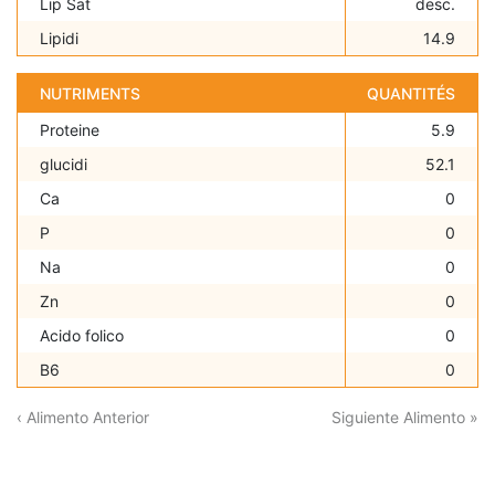
Lip Sat
desc.
Lipidi
14.9
NUTRIMENTS
QUANTITÉS
Proteine
5.9
glucidi
52.1
Ca
0
P
0
Na
0
Zn
0
Acido folico
0
B6
0
‹ Alimento Anterior
Siguiente Alimento »