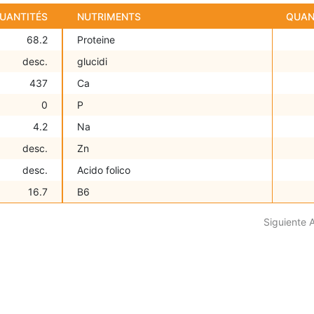
UANTITÉS
NUTRIMENTS
QUAN
68.2
Proteine
desc.
glucidi
437
Ca
0
P
4.2
Na
desc.
Zn
desc.
Acido folico
16.7
B6
Siguiente 