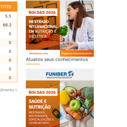
TITÉS
5.5
66.2
0
0
0
Atualize seus conhecimentos
0
0
0
Alimento »