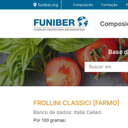
funiber.org
Composição
Formação
P
Composi
Base d
FROLLINI CLASSICI [FARMO]
Banco de dados: Italia Celiaci
Por 100 gramas: