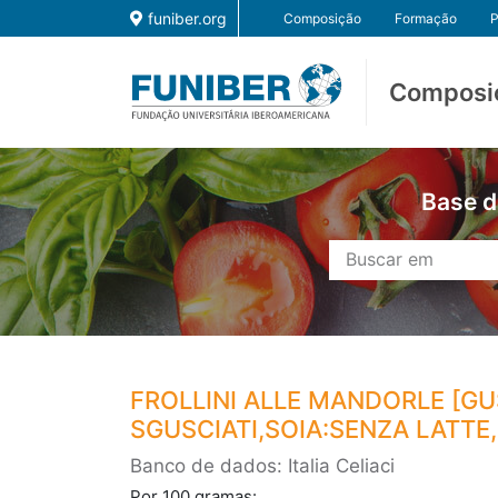
funiber.org
Composição
Formação
P
Composi
Base d
FROLLINI ALLE MANDORLE [GU
SGUSCIATI,SOIA:SENZA LATTE,L
Banco de dados: Italia Celiaci
Por 100 gramas: