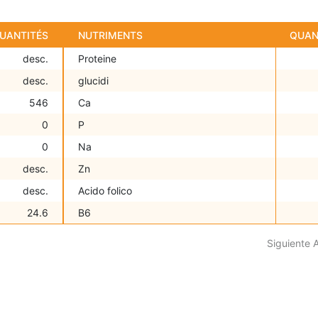
UANTITÉS
NUTRIMENTS
QUAN
desc.
Proteine
desc.
glucidi
546
Ca
0
P
0
Na
desc.
Zn
desc.
Acido folico
24.6
B6
Siguiente 