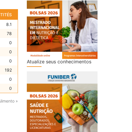
TITÉS
8.1
78
0
0
0
Atualize seus conhecimentos
192
0
0
Alimento »