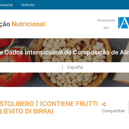
esquisa
Notícias
Promovido
ção
Nutricional
por
e Dados Internacional de Composição de Al
STOLIBERO ] (CONTIENE FRUTTI
IEVITO DI BIRRA)
Compartihar