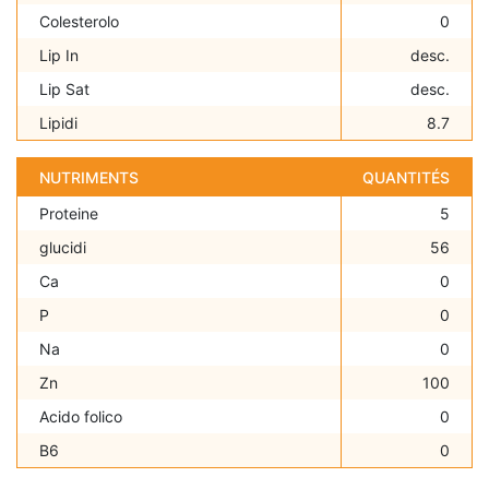
Colesterolo
0
Lip In
desc.
Lip Sat
desc.
Lipidi
8.7
NUTRIMENTS
QUANTITÉS
Proteine
5
glucidi
56
Ca
0
P
0
Na
0
Zn
100
Acido folico
0
B6
0