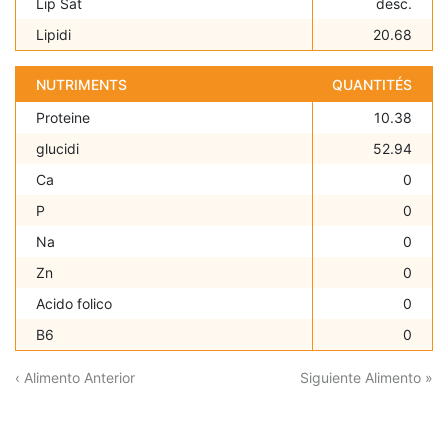
Lip Sat
desc.
Lipidi
20.68
NUTRIMENTS
QUANTITÉS
Proteine
10.38
glucidi
52.94
Ca
0
P
0
Na
0
Zn
0
Acido folico
0
B6
0
‹ Alimento Anterior
Siguiente Alimento »