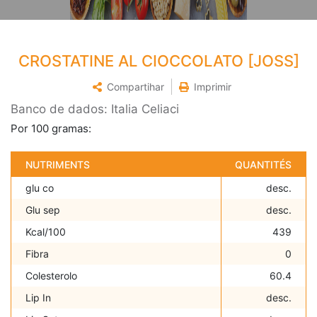
CROSTATINE AL CIOCCOLATO [JOSS]
Compartihar
Imprimir
Banco de dados: Italia Celiaci
Por 100 gramas:
NUTRIMENTS
QUANTITÉS
glu co
desc.
Glu sep
desc.
Kcal/100
439
Fibra
0
Colesterolo
60.4
Lip In
desc.