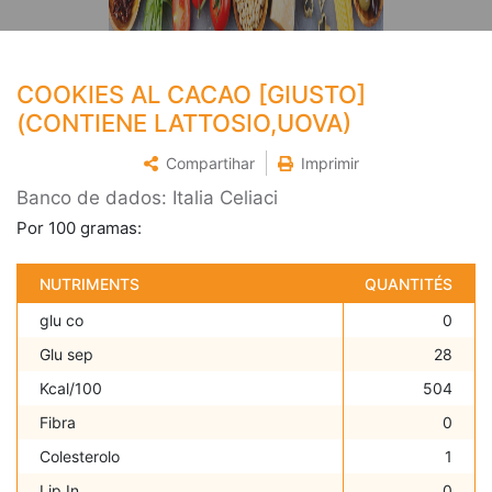
COOKIES AL CACAO [GIUSTO]
(CONTIENE LATTOSIO,UOVA)
Compartihar
Imprimir
Banco de dados: Italia Celiaci
Por 100 gramas:
NUTRIMENTS
QUANTITÉS
glu co
0
Glu sep
28
Kcal/100
504
Fibra
0
Colesterolo
1
Lip In
0