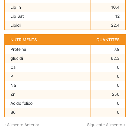
Lip In
10.4
Lip Sat
12
Lipidi
22.4
NUTRIMENTS
QUANTITÉS
Proteine
7.9
glucidi
62.3
Ca
0
P
0
Na
0
Zn
250
Acido folico
0
B6
0
‹ Alimento Anterior
Siguiente Alimento »