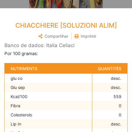
CHIACCHIERE [SOLUZIONI ALIM]
Compartihar
Imprimir
Banco de dados: Italia Celiaci
Por 100 gramas:
NUTRIMENTS
QUANTITÉS
glu co
desc.
Glu sep
desc.
Kcal/100
559
Fibra
0
Colesterolo
0
Lip In
desc.