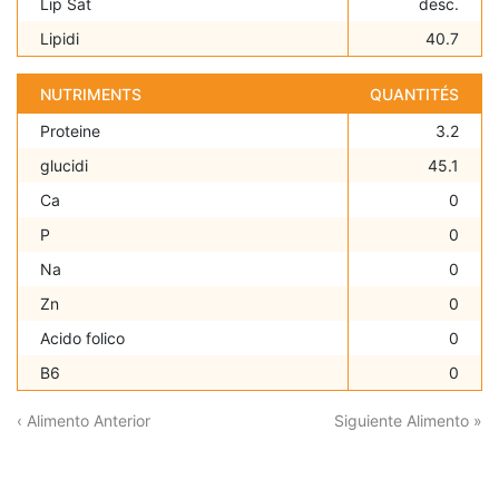
Lip Sat
desc.
Lipidi
40.7
NUTRIMENTS
QUANTITÉS
Proteine
3.2
glucidi
45.1
Ca
0
P
0
Na
0
Zn
0
Acido folico
0
B6
0
‹ Alimento Anterior
Siguiente Alimento »