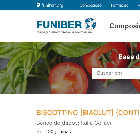
funiber.org
Composição
Formação
P
Composi
Base d
BISCOTTINO [BIAGLUT] (CONTI
Banco de dados: Italia Celiaci
Por 100 gramas: