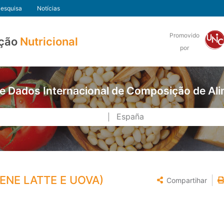
esquisa
Notícias
Promovido
ção
Nutricional
por
e Dados Internacional de Composição de Al
ENE LATTE E UOVA)
Compartihar