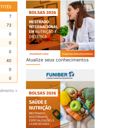
TITÉS
7
73
0
0
0
Atualize seus conhecimentos
40
0
0
Alimento »