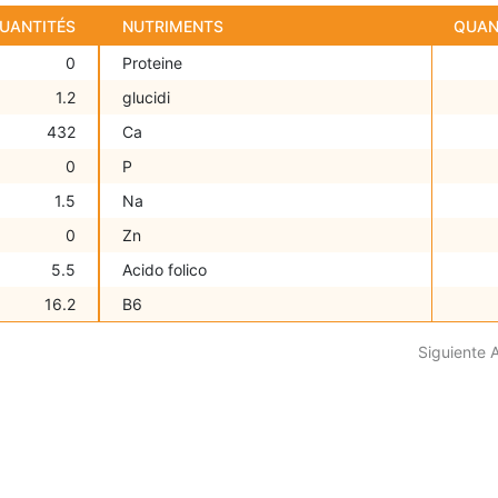
UANTITÉS
NUTRIMENTS
QUAN
0
Proteine
1.2
glucidi
432
Ca
0
P
1.5
Na
0
Zn
5.5
Acido folico
16.2
B6
Siguiente 