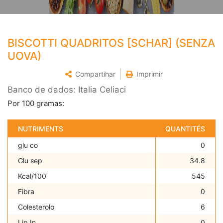
BISCOTTI QUADRITOS [SCHAR] (SENZA
UOVA)
Compartihar
Imprimir
Banco de dados: Italia Celiaci
Por 100 gramas:
NUTRIMENTS
QUANTITÉS
glu co
0
Glu sep
34.8
Kcal/100
545
Fibra
0
Colesterolo
6
Lip In
0