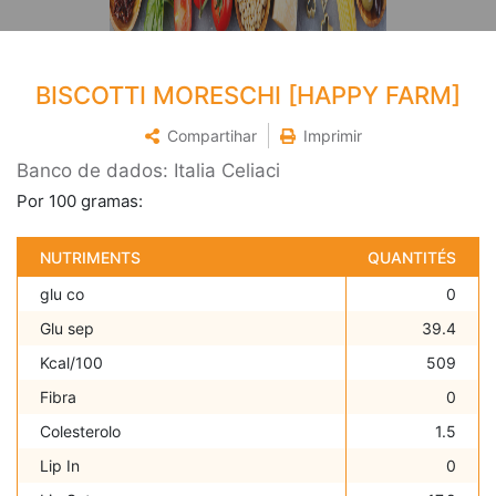
BISCOTTI MORESCHI [HAPPY FARM]
Compartihar
Imprimir
Banco de dados: Italia Celiaci
Por 100 gramas:
NUTRIMENTS
QUANTITÉS
glu co
0
Glu sep
39.4
Kcal/100
509
Fibra
0
Colesterolo
1.5
Lip In
0