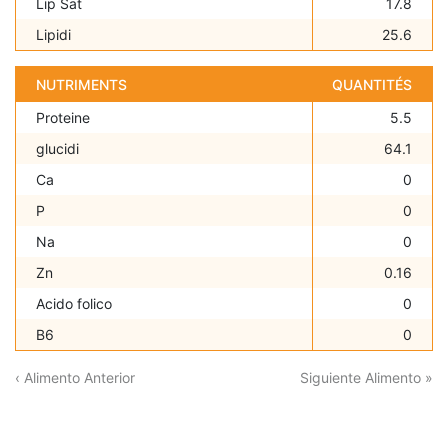
Lip Sat
17.8
Lipidi
25.6
NUTRIMENTS
QUANTITÉS
Proteine
5.5
glucidi
64.1
Ca
0
P
0
Na
0
Zn
0.16
Acido folico
0
B6
0
‹ Alimento Anterior
Siguiente Alimento »