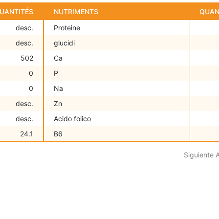
UANTITÉS
NUTRIMENTS
QUAN
desc.
Proteine
desc.
glucidi
502
Ca
0
P
0
Na
desc.
Zn
desc.
Acido folico
24.1
B6
Siguiente 