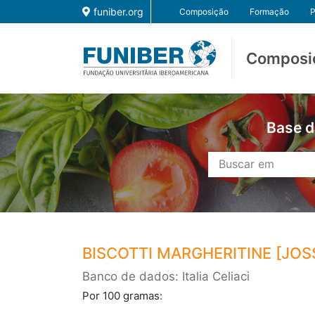
funiber.org
Composição
Formação
P
Composi
Base d
BISCOTTI MARGHERITINE [JOS
Banco de dados: Italia Celiaci
Por 100 gramas: