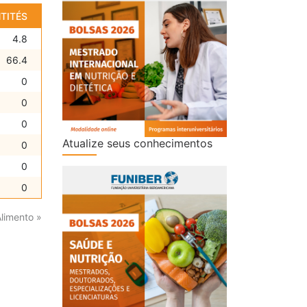
TITÉS
4.8
66.4
0
0
0
Atualize seus conhecimentos
0
0
0
Alimento »