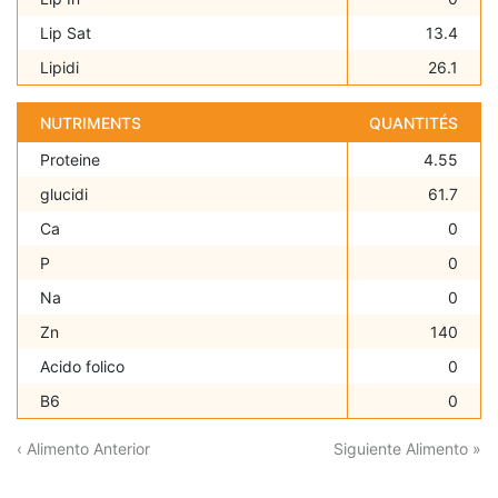
Lip Sat
13.4
Lipidi
26.1
NUTRIMENTS
QUANTITÉS
Proteine
4.55
glucidi
61.7
Ca
0
P
0
Na
0
Zn
140
Acido folico
0
B6
0
‹ Alimento Anterior
Siguiente Alimento »