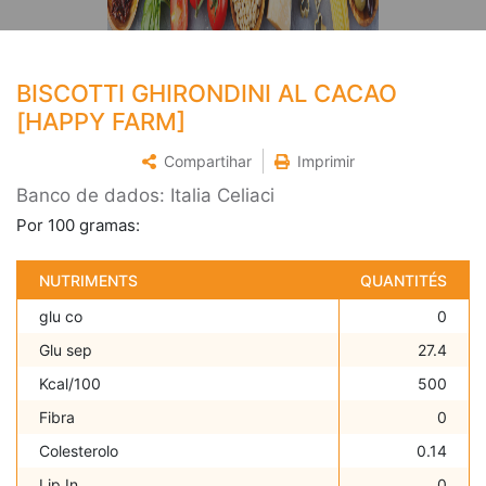
BISCOTTI GHIRONDINI AL CACAO
[HAPPY FARM]
Compartihar
Imprimir
Banco de dados: Italia Celiaci
Por 100 gramas:
NUTRIMENTS
QUANTITÉS
glu co
0
Glu sep
27.4
Kcal/100
500
Fibra
0
Colesterolo
0.14
Lip In
0