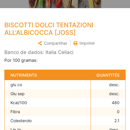
BISCOTTI DOLCI TENTAZIONI
ALL'ALBICOCCA [JOSS]
Compartihar
Imprimir
Banco de dados: Italia Celiaci
Por 100 gramas:
NUTRIMENTS
QUANTITÉS
glu co
desc.
Glu sep
desc.
Kcal/100
480
Fibra
0
Colesterolo
2.1
Lip In
desc.