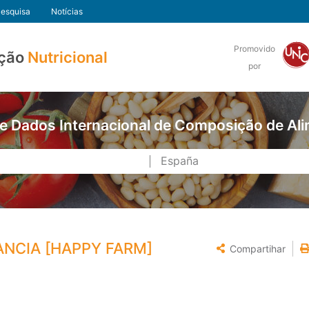
esquisa
Notícias
Promovido
ção
Nutricional
por
e Dados Internacional de Composição de Al
ANCIA [HAPPY FARM]
Compartihar