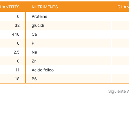
UANTITÉS
NUTRIMENTS
QUAN
0
Proteine
32
glucidi
440
Ca
0
P
2.5
Na
0
Zn
11
Acido folico
18
B6
Siguiente 