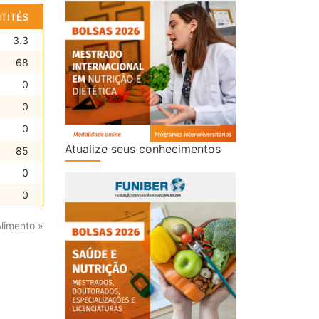
TITÉS
3.3
68
0
0
0
Atualize seus conhecimentos
85
0
0
Alimento »