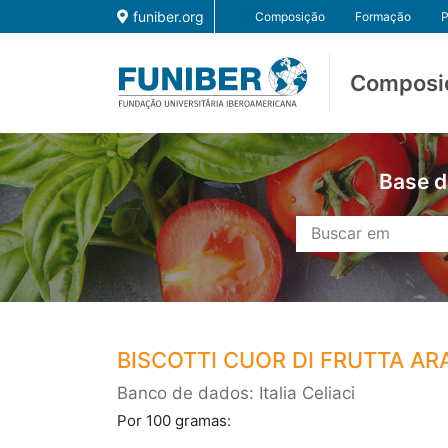
funiber.org
Composição
Formação
P
Composi
Base d
BISCOTTI CUOR DI FRUTTA AR
Banco de dados: Italia Celiaci
Por 100 gramas: