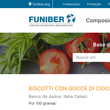
funiber.org
Composição
Formação
P
Composi
Base d
BISCOTTI CON GOCCE DI CIO
Banco de dados: Italia Celiaci
Por 100 gramas: