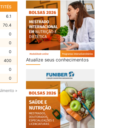
TITÉS
6.1
70.4
0
0
0
Atualize seus conhecimentos
400
0
0
Alimento »