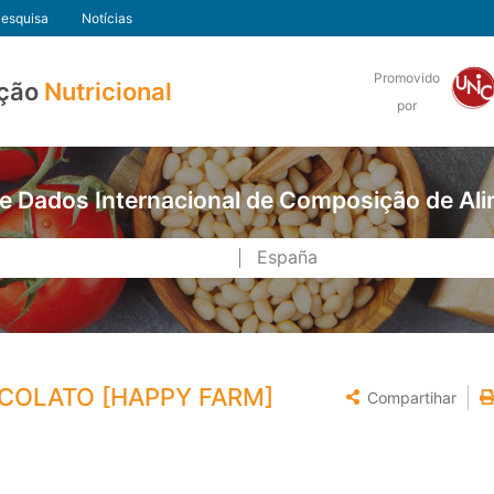
esquisa
Notícias
Promovido
ção
Nutricional
por
e Dados Internacional de Composição de Al
CCOLATO [HAPPY FARM]
Compartihar