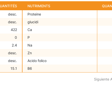
UANTITÉS
NUTRIMENTS
QUAN
desc.
Proteine
desc.
glucidi
422
Ca
0
P
2.4
Na
desc.
Zn
desc.
Acido folico
15.1
B6
Siguiente 