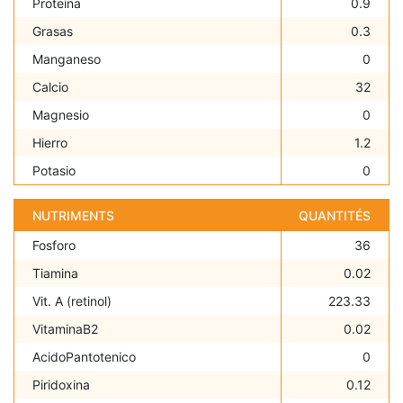
Proteína
0.9
Grasas
0.3
Manganeso
0
Calcio
32
Magnesio
0
Hierro
1.2
Potasio
0
NUTRIMENTS
QUANTITÉS
Fosforo
36
Tiamina
0.02
Vit. A (retinol)
223.33
VitaminaB2
0.02
AcidoPantotenico
0
Piridoxina
0.12