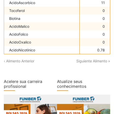
AcidoAscorbico
11
Tocoferol
0
Biotina
0
AcidoMalico
0
AcidoFolico
0
AcidoOxalico
0
AcidoNicotinico
0.78
‹ Alimento Anterior
Siguiente Alimento »
Acelere sua carreira
Atualize seus
profissional
conhecimentos