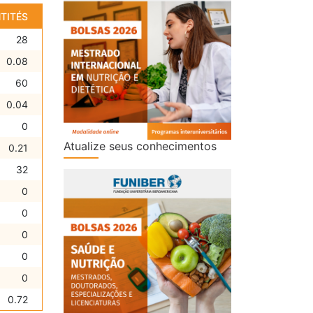
TITÉS
28
0.08
60
0.04
0
Atualize seus conhecimentos
0.21
32
0
0
0
0
0
0.72