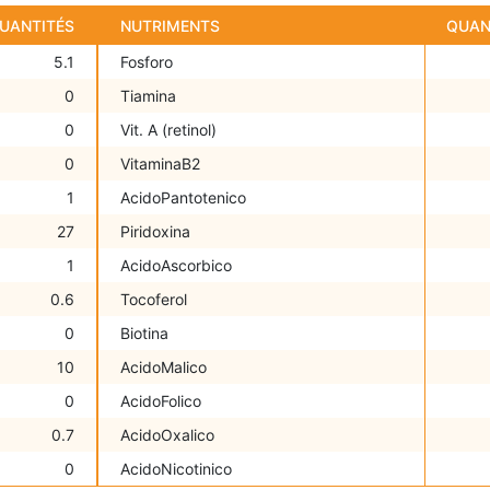
UANTITÉS
NUTRIMENTS
QUAN
5.1
Fosforo
0
Tiamina
0
Vit. A (retinol)
0
VitaminaB2
1
AcidoPantotenico
27
Piridoxina
1
AcidoAscorbico
0.6
Tocoferol
0
Biotina
10
AcidoMalico
0
AcidoFolico
0.7
AcidoOxalico
0
AcidoNicotinico