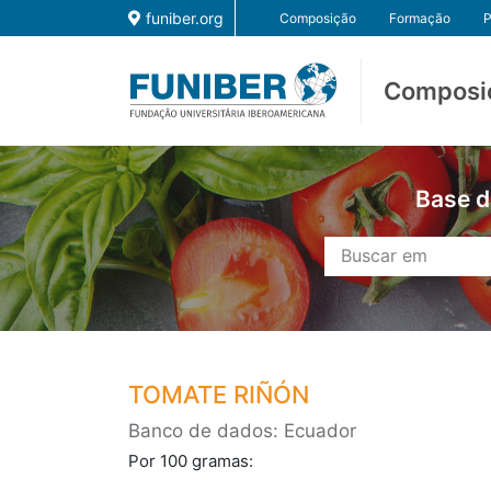
funiber.org
Composição
Formação
P
Composi
Base d
TOMATE RIÑÓN
Banco de dados: Ecuador
Por 100 gramas: