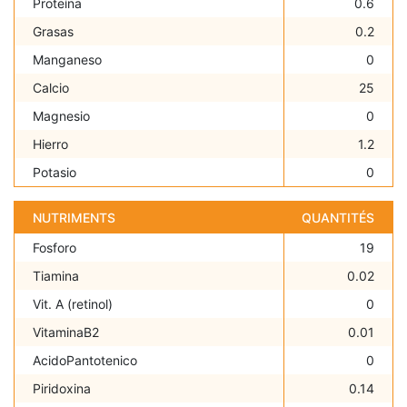
Proteína
0.6
Grasas
0.2
Manganeso
0
Calcio
25
Magnesio
0
Hierro
1.2
Potasio
0
NUTRIMENTS
QUANTITÉS
Fosforo
19
Tiamina
0.02
Vit. A (retinol)
0
VitaminaB2
0.01
AcidoPantotenico
0
Piridoxina
0.14