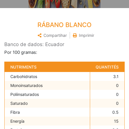
RÁBANO BLANCO
Compartihar
Imprimir
Banco de dados: Ecuador
Por 100 gramas:
NUTRIMENTS
QUANTITÉS
Carbohidratos
3.1
Monoinsaturados
0
Poliinsaturados
0
Saturado
0
Fibra
0.5
Energía
15