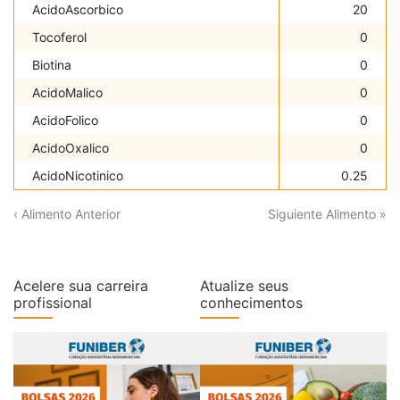
AcidoAscorbico
20
Tocoferol
0
Biotina
0
AcidoMalico
0
AcidoFolico
0
AcidoOxalico
0
AcidoNicotinico
0.25
‹ Alimento Anterior
Siguiente Alimento »
Acelere sua carreira
Atualize seus
profissional
conhecimentos