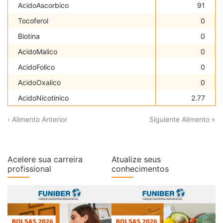
AcidoAscorbico
91
Tocoferol
0
Biotina
0
AcidoMalico
0
AcidoFolico
0
AcidoOxalico
0
AcidoNicotinico
2.77
‹ Alimento Anterior
Siguiente Alimento »
Acelere sua carreira
Atualize seus
profissional
conhecimentos