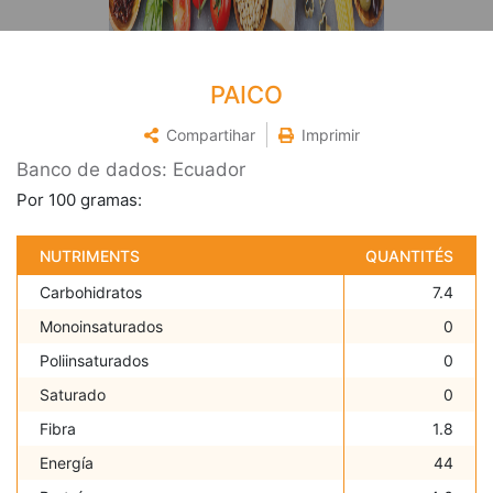
PAICO
Compartihar
Imprimir
Banco de dados: Ecuador
Por 100 gramas:
NUTRIMENTS
QUANTITÉS
Carbohidratos
7.4
Monoinsaturados
0
Poliinsaturados
0
Saturado
0
Fibra
1.8
Energía
44