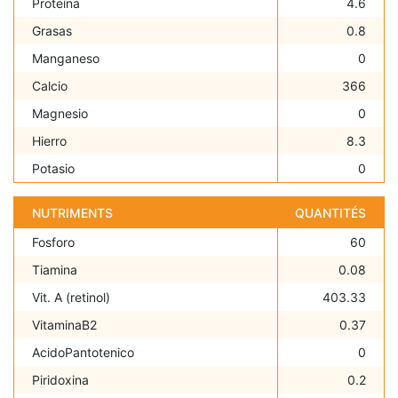
Proteína
4.6
Grasas
0.8
Manganeso
0
Calcio
366
Magnesio
0
Hierro
8.3
Potasio
0
NUTRIMENTS
QUANTITÉS
Fosforo
60
Tiamina
0.08
Vit. A (retinol)
403.33
VitaminaB2
0.37
AcidoPantotenico
0
Piridoxina
0.2