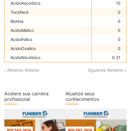
AcidoAscorbico
10
Tocoferol
0
Biotina
0
AcidoMalico
0
AcidoFolico
0
AcidoOxalico
0
AcidoNicotinico
0.31
‹ Alimento Anterior
Siguiente Alimento »
Acelere sua carreira
Atualize seus
profissional
conhecimentos