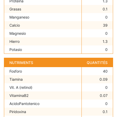
Proteína
1.3
Grasas
0.1
Manganeso
0
Calcio
39
Magnesio
0
Hierro
1.3
Potasio
0
NUTRIMENTS
QUANTITÉS
Fosforo
40
Tiamina
0.09
Vit. A (retinol)
0
VitaminaB2
0.07
AcidoPantotenico
0
Piridoxina
0.1