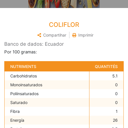
COLIFLOR
Compartihar
Imprimir
Banco de dados: Ecuador
Por 100 gramas:
NUTRIMENTS
QUANTITÉS
Carbohidratos
5.1
Monoinsaturados
0
Poliinsaturados
0
Saturado
0
Fibra
1
Energía
26