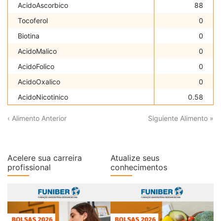
AcidoAscorbico
88
Tocoferol
0
Biotina
0
AcidoMalico
0
AcidoFolico
0
AcidoOxalico
0
AcidoNicotinico
0.58
‹ Alimento Anterior
Siguiente Alimento »
Acelere sua carreira
Atualize seus
profissional
conhecimentos