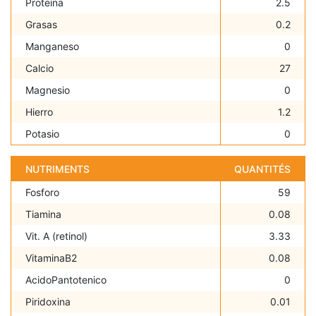
Proteína
2.5
Grasas
0.2
Manganeso
0
Calcio
27
Magnesio
0
Hierro
1.2
Potasio
0
NUTRIMENTS
QUANTITÉS
Fosforo
59
Tiamina
0.08
Vit. A (retinol)
3.33
VitaminaB2
0.08
AcidoPantotenico
0
Piridoxina
0.01