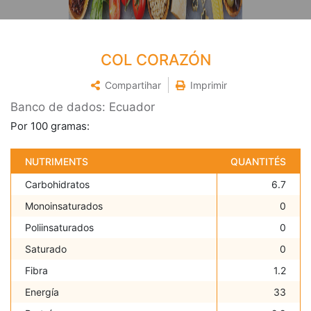
COL CORAZÓN
Compartihar
Imprimir
Banco de dados: Ecuador
Por 100 gramas:
NUTRIMENTS
QUANTITÉS
Carbohidratos
6.7
Monoinsaturados
0
Poliinsaturados
0
Saturado
0
Fibra
1.2
Energía
33