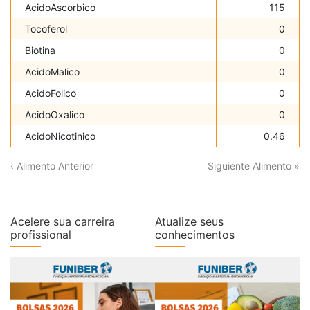
AcidoAscorbico
115
Tocoferol
0
Biotina
0
AcidoMalico
0
AcidoFolico
0
AcidoOxalico
0
AcidoNicotinico
0.46
‹ Alimento Anterior
Siguiente Alimento »
Acelere sua carreira
Atualize seus
profissional
conhecimentos