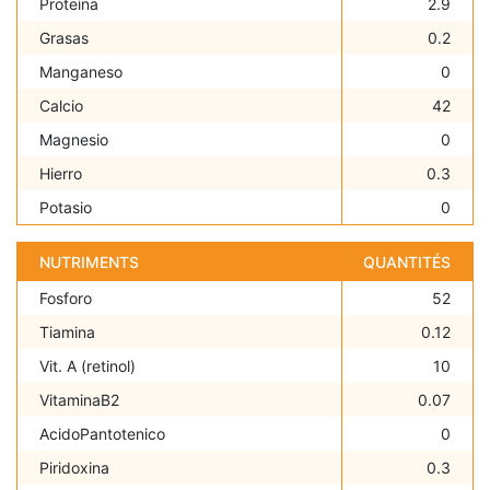
Proteína
2.9
Grasas
0.2
Manganeso
0
Calcio
42
Magnesio
0
Hierro
0.3
Potasio
0
NUTRIMENTS
QUANTITÉS
Fosforo
52
Tiamina
0.12
Vit. A (retinol)
10
VitaminaB2
0.07
AcidoPantotenico
0
Piridoxina
0.3