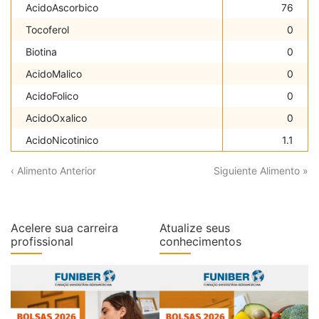
AcidoAscorbico
76
Tocoferol
0
Biotina
0
AcidoMalico
0
AcidoFolico
0
AcidoOxalico
0
AcidoNicotinico
1.1
‹ Alimento Anterior
Siguiente Alimento »
Acelere sua carreira
Atualize seus
profissional
conhecimentos