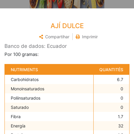
AJÍ DULCE
Compartihar
Imprimir
Banco de dados: Ecuador
Por 100 gramas:
NUTRIMENTS
QUANTITÉS
Carbohidratos
6.7
Monoinsaturados
0
Poliinsaturados
0
Saturado
0
Fibra
1.7
Energía
32