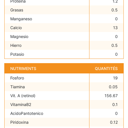
Proteína
1.2
Grasas
0.5
Manganeso
0
Calcio
13
Magnesio
0
Hierro
0.5
Potasio
0
NUTRIMENTS
QUANTITÉS
Fosforo
19
Tiamina
0.05
Vit. A (retinol)
156.67
VitaminaB2
0.1
AcidoPantotenico
0
Piridoxina
0.12