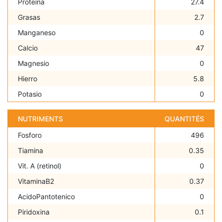
Proteína
27.4
Grasas
2.7
Manganeso
0
Calcio
47
Magnesio
0
Hierro
5.8
Potasio
0
NUTRIMENTS
QUANTITÉS
Fosforo
496
Tiamina
0.35
Vit. A (retinol)
0
VitaminaB2
0.37
AcidoPantotenico
0
Piridoxina
0.1