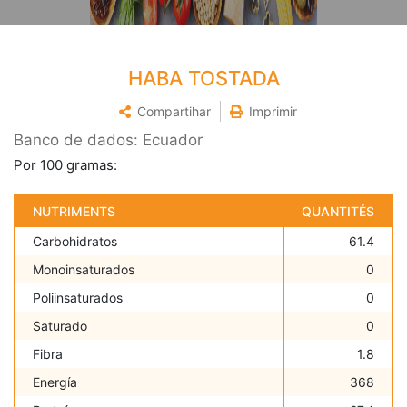
HABA TOSTADA
Compartihar
Imprimir
Banco de dados: Ecuador
Por 100 gramas:
NUTRIMENTS
QUANTITÉS
Carbohidratos
61.4
Monoinsaturados
0
Poliinsaturados
0
Saturado
0
Fibra
1.8
Energía
368