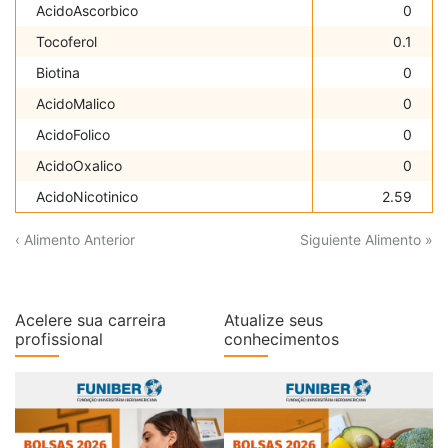
AcidoAscorbico
0
Tocoferol
0.1
Biotina
0
AcidoMalico
0
AcidoFolico
0
AcidoOxalico
0
AcidoNicotinico
2.59
‹ Alimento Anterior
Siguiente Alimento »
Acelere sua carreira
Atualize seus
profissional
conhecimentos