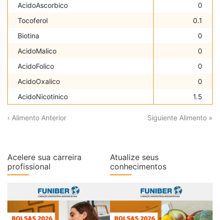
AcidoAscorbico
0
Tocoferol
0.1
Biotina
0
AcidoMalico
0
AcidoFolico
0
AcidoOxalico
0
AcidoNicotinico
1.5
‹ Alimento Anterior
Siguiente Alimento »
Acelere sua carreira
Atualize seus
profissional
conhecimentos