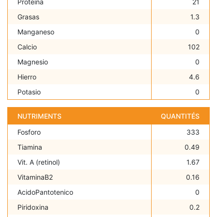
Proteína
21
Grasas
1.3
Manganeso
0
Calcio
102
Magnesio
0
Hierro
4.6
Potasio
0
NUTRIMENTS
QUANTITÉS
Fosforo
333
Tiamina
0.49
Vit. A (retinol)
1.67
VitaminaB2
0.16
AcidoPantotenico
0
Piridoxina
0.2