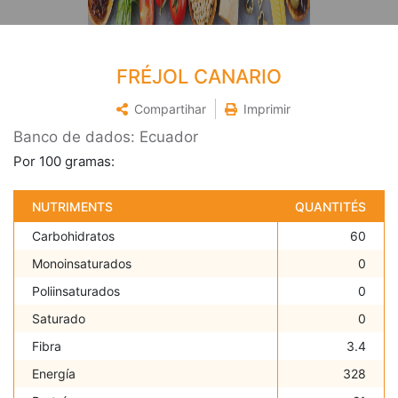
FRÉJOL CANARIO
Compartihar
Imprimir
Banco de dados: Ecuador
Por 100 gramas:
NUTRIMENTS
QUANTITÉS
Carbohidratos
60
Monoinsaturados
0
Poliinsaturados
0
Saturado
0
Fibra
3.4
Energía
328