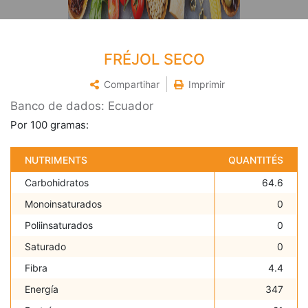
FRÉJOL SECO
Compartihar
Imprimir
Banco de dados: Ecuador
Por 100 gramas:
NUTRIMENTS
QUANTITÉS
Carbohidratos
64.6
Monoinsaturados
0
Poliinsaturados
0
Saturado
0
Fibra
4.4
Energía
347