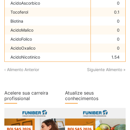
AcidoAscorbico
0
Tocoferol
0.1
Biotina
0
AcidoMalico
0
AcidoFolico
0
AcidoOxalico
0
AcidoNicotinico
1.54
‹ Alimento Anterior
Siguiente Alimento »
Acelere sua carreira
Atualize seus
profissional
conhecimentos