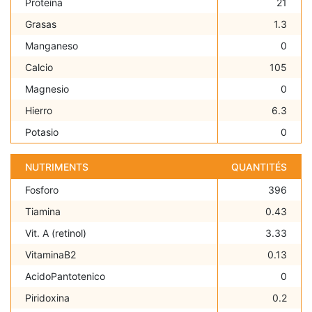
Proteína
21
Grasas
1.3
Manganeso
0
Calcio
105
Magnesio
0
Hierro
6.3
Potasio
0
NUTRIMENTS
QUANTITÉS
Fosforo
396
Tiamina
0.43
Vit. A (retinol)
3.33
VitaminaB2
0.13
AcidoPantotenico
0
Piridoxina
0.2