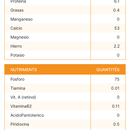
Proteína
6.1
Grasas
0.4
Manganeso
0
Calcio
53
Magnesio
0
Hierro
2.2
Potasio
0
NUTRIMENTS
QUANTITÉS
Fosforo
75
Tiamina
0.01
Vit. A (retinol)
0
VitaminaB2
0.11
AcidoPantotenico
0
Piridoxina
0.5