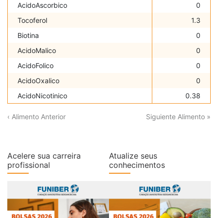
AcidoAscorbico
0
Tocoferol
1.3
Biotina
0
AcidoMalico
0
AcidoFolico
0
AcidoOxalico
0
AcidoNicotinico
0.38
‹ Alimento Anterior
Siguiente Alimento »
Acelere sua carreira
Atualize seus
profissional
conhecimentos