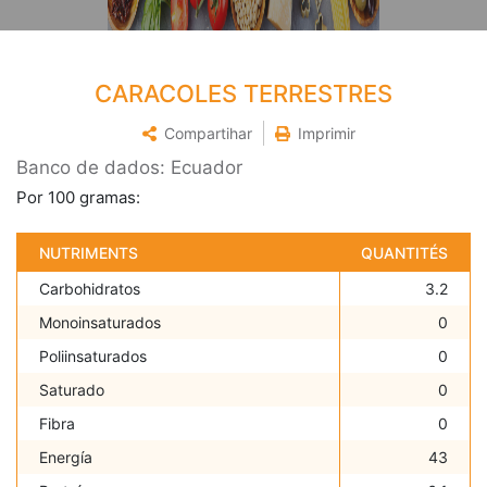
CARACOLES TERRESTRES
Compartihar
Imprimir
Banco de dados: Ecuador
Por 100 gramas:
NUTRIMENTS
QUANTITÉS
Carbohidratos
3.2
Monoinsaturados
0
Poliinsaturados
0
Saturado
0
Fibra
0
Energía
43