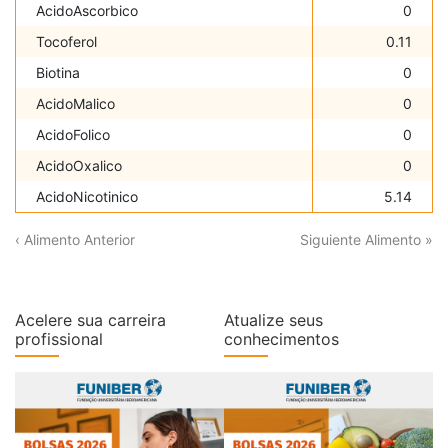
AcidoAscorbico
0
Tocoferol
0.11
Biotina
0
AcidoMalico
0
AcidoFolico
0
AcidoOxalico
0
AcidoNicotinico
5.14
‹ Alimento Anterior
Siguiente Alimento »
Acelere sua carreira
Atualize seus
profissional
conhecimentos