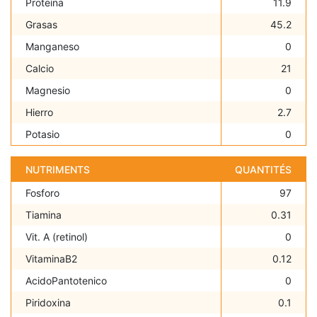
Proteína
11.9
Grasas
45.2
Manganeso
0
Calcio
21
Magnesio
0
Hierro
2.7
Potasio
0
NUTRIMENTS
QUANTITÉS
Fosforo
97
Tiamina
0.31
Vit. A (retinol)
0
VitaminaB2
0.12
AcidoPantotenico
0
Piridoxina
0.1