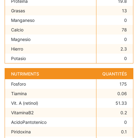
Proteína
19.8
Grasas
13
Manganeso
0
Calcio
78
Magnesio
0
Hierro
2.3
Potasio
0
NUTRIMENTS
QUANTITÉS
Fosforo
175
Tiamina
0.06
Vit. A (retinol)
51.33
VitaminaB2
0.2
AcidoPantotenico
0
Piridoxina
0.1