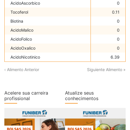
AcidoAscorbico
0
Tocoferol
0.11
Biotina
0
AcidoMalico
0
AcidoFolico
0
AcidoOxalico
0
AcidoNicotinico
6.39
‹ Alimento Anterior
Siguiente Alimento »
Acelere sua carreira
Atualize seus
profissional
conhecimentos