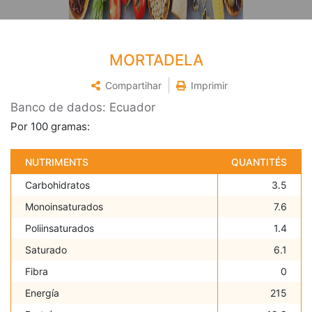
MORTADELA
Compartihar
Imprimir
Banco de dados: Ecuador
Por 100 gramas:
NUTRIMENTS
QUANTITÉS
Carbohidratos
3.5
Monoinsaturados
7.6
Poliinsaturados
1.4
Saturado
6.1
Fibra
0
Energía
215