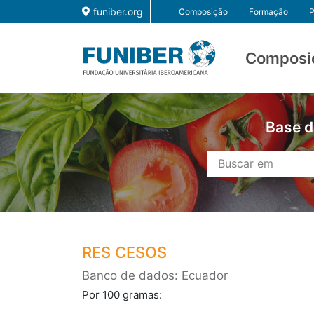
funiber.org
Composição
Formação
P
Composi
Base d
RES CESOS
Banco de dados: Ecuador
Por 100 gramas: