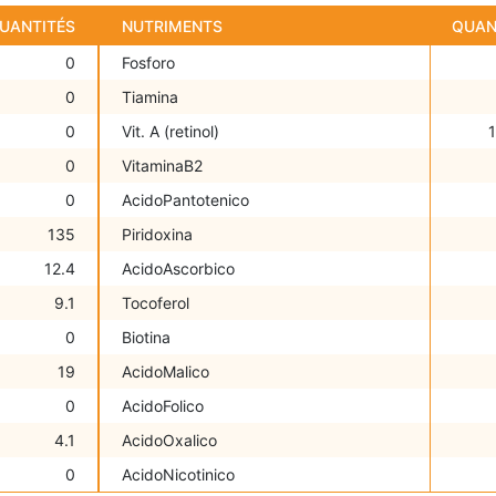
UANTITÉS
NUTRIMENTS
QUAN
0
Fosforo
0
Tiamina
0
Vit. A (retinol)
0
VitaminaB2
0
AcidoPantotenico
135
Piridoxina
12.4
AcidoAscorbico
9.1
Tocoferol
0
Biotina
19
AcidoMalico
0
AcidoFolico
4.1
AcidoOxalico
0
AcidoNicotinico