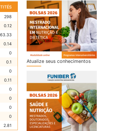
TITÉS
298
0.12
163.33
0.14
0
Atualize seus conhecimentos
0.1
0
0.11
0
0
0
0
2.81