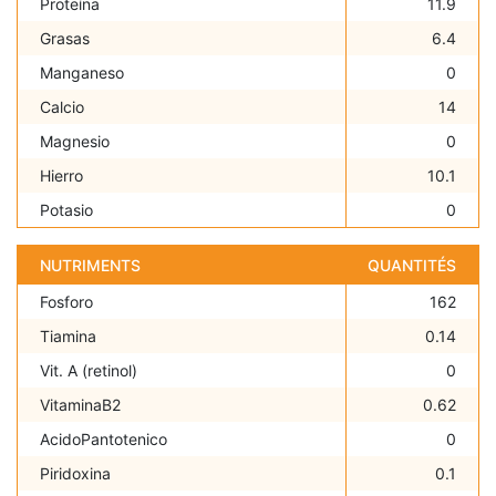
Proteína
11.9
Grasas
6.4
Manganeso
0
Calcio
14
Magnesio
0
Hierro
10.1
Potasio
0
NUTRIMENTS
QUANTITÉS
Fosforo
162
Tiamina
0.14
Vit. A (retinol)
0
VitaminaB2
0.62
AcidoPantotenico
0
Piridoxina
0.1