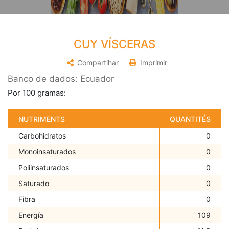
CUY VÍSCERAS
Compartihar
Imprimir
Banco de dados: Ecuador
Por 100 gramas:
NUTRIMENTS
QUANTITÉS
Carbohidratos
0
Monoinsaturados
0
Poliinsaturados
0
Saturado
0
Fibra
0
Energía
109