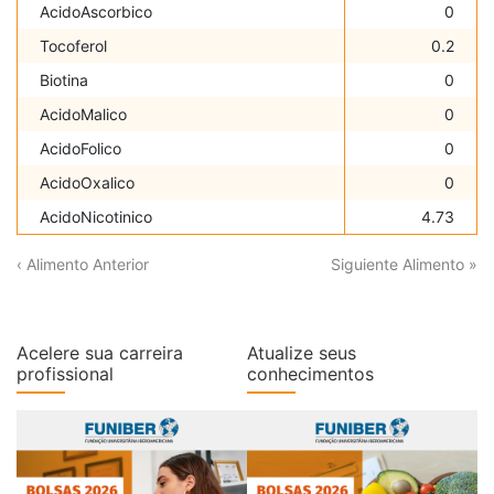
AcidoAscorbico
0
Tocoferol
0.2
Biotina
0
AcidoMalico
0
AcidoFolico
0
AcidoOxalico
0
AcidoNicotinico
4.73
‹ Alimento Anterior
Siguiente Alimento »
Acelere sua carreira
Atualize seus
profissional
conhecimentos