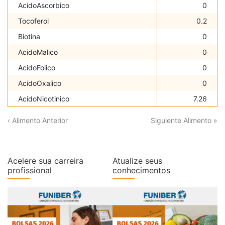
AcidoAscorbico
0
Tocoferol
0.2
Biotina
0
AcidoMalico
0
AcidoFolico
0
AcidoOxalico
0
AcidoNicotinico
7.26
‹ Alimento Anterior
Siguiente Alimento »
Acelere sua carreira
Atualize seus
profissional
conhecimentos