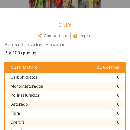
CUY
Compartihar
Imprimir
Banco de dados: Ecuador
Por 100 gramas:
NUTRIMENTS
QUANTITÉS
Carbohidratos
0
Monoinsaturados
0
Poliinsaturados
0
Saturado
0
Fibra
0
Energía
118