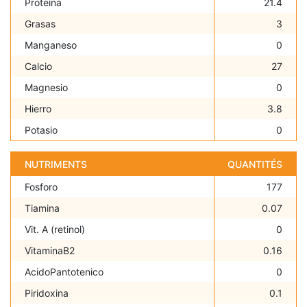
Proteína
21.4
Grasas
3
Manganeso
0
Calcio
27
Magnesio
0
Hierro
3.8
Potasio
0
NUTRIMENTS
QUANTITÉS
Fosforo
177
Tiamina
0.07
Vit. A (retinol)
0
VitaminaB2
0.16
AcidoPantotenico
0
Piridoxina
0.1