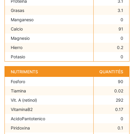
Proteína
3.1
Grasas
3.1
Manganeso
0
Calcio
91
Magnesio
0
Hierro
0.2
Potasio
0
NUTRIMENTS
QUANTITÉS
Fosforo
90
Tiamina
0.02
Vit. A (retinol)
292
VitaminaB2
0.17
AcidoPantotenico
0
Piridoxina
0.1