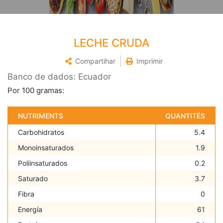
LECHE CRUDA
Compartihar
Imprimir
Banco de dados: Ecuador
Por 100 gramas:
NUTRIMENTS
QUANTITÉS
Carbohidratos
5.4
Monoinsaturados
1.9
Poliinsaturados
0.2
Saturado
3.7
Fibra
0
Energía
61