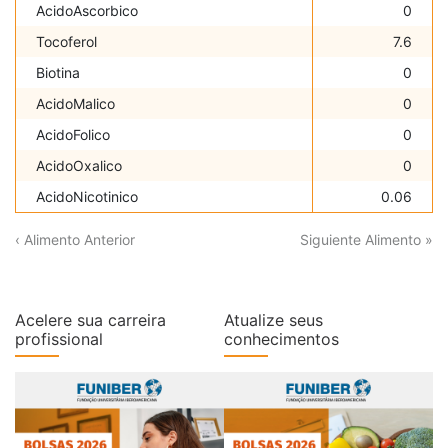
AcidoAscorbico
0
Tocoferol
7.6
Biotina
0
AcidoMalico
0
AcidoFolico
0
AcidoOxalico
0
AcidoNicotinico
0.06
‹ Alimento Anterior
Siguiente Alimento »
Acelere sua carreira
Atualize seus
profissional
conhecimentos