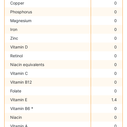
Copper
0
Phosphorus
0
Magnesium
0
Iron
0
Zinc
0
Vitamin D
0
Retinol
0
Niacin equivalents
0
Vitamin C
0
Vitamin B12
0
Folate
0
Vitamin E
1.4
Vitamin B6 *
0
Niacin
0
Vitamin A
0