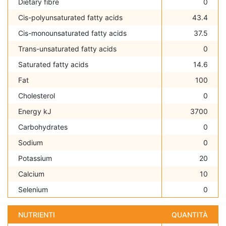
Dietary fibre
0
Cis-polyunsaturated fatty acids
43.4
Cis-monounsaturated fatty acids
37.5
Trans-unsaturated fatty acids
0
Saturated fatty acids
14.6
Fat
100
Cholesterol
0
Energy kJ
3700
Carbohydrates
0
Sodium
0
Potassium
20
Calcium
10
Selenium
0
NUTRIENTI
QUANTITÀ