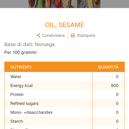
OIL, SESAME
Condividere
Stampare
Base di dati: Noruega
Per 100 grammi:
NUTRIENTI
QUANTITÀ
Water
0
Energy kcal
900
Protein
0
Refined sugars
0
Mono- +disaccharides
0
Starch
0