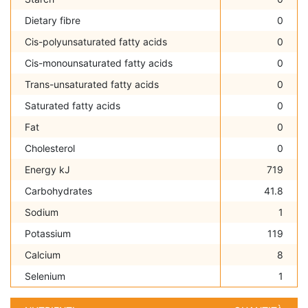
Dietary fibre
0
Cis-polyunsaturated fatty acids
0
Cis-monounsaturated fatty acids
0
Trans-unsaturated fatty acids
0
Saturated fatty acids
0
Fat
0
Cholesterol
0
Energy kJ
719
Carbohydrates
41.8
Sodium
1
Potassium
119
Calcium
8
Selenium
1