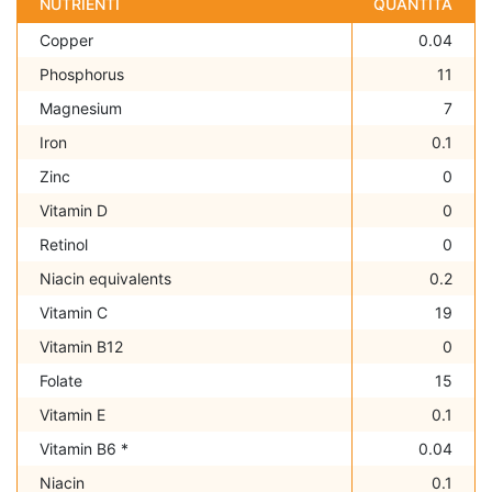
NUTRIENTI
QUANTITÀ
Copper
0.04
Phosphorus
11
Magnesium
7
Iron
0.1
Zinc
0
Vitamin D
0
Retinol
0
Niacin equivalents
0.2
Vitamin C
19
Vitamin B12
0
Folate
15
Vitamin E
0.1
Vitamin B6 *
0.04
Niacin
0.1