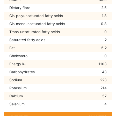
Dietary fibre
2.5
Cis-polyunsaturated fatty acids
1.8
Cis-monounsaturated fatty acids
0.8
Trans-unsaturated fatty acids
0
Saturated fatty acids
2
Fat
5.2
Cholesterol
0
Energy kJ
1103
Carbohydrates
43
Sodium
223
Potassium
214
Calcium
57
Selenium
4