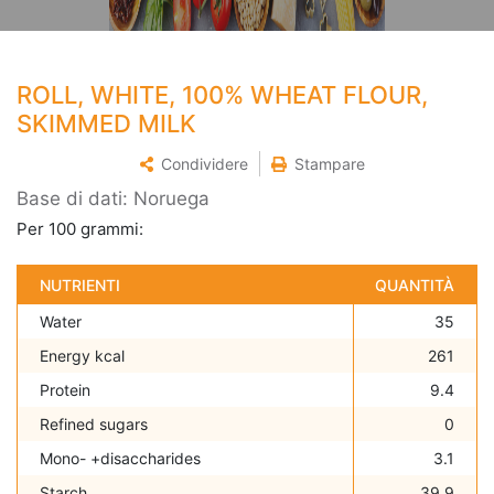
ROLL, WHITE, 100% WHEAT FLOUR,
SKIMMED MILK
Condividere
Stampare
Base di dati: Noruega
Per 100 grammi:
NUTRIENTI
QUANTITÀ
Water
35
Energy kcal
261
Protein
9.4
Refined sugars
0
Mono- +disaccharides
3.1
Starch
39.9