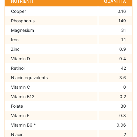
NUTRIENTI
QUANTITÀ
Copper
0.16
Phosphorus
149
Magnesium
31
Iron
1.1
Zinc
0.9
Vitamin D
0.4
Retinol
42
Niacin equivalents
3.6
Vitamin C
0
Vitamin B12
0.2
Folate
30
Vitamin E
0.8
Vitamin B6 *
0.06
Niacin
2