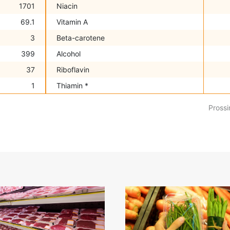
1701
Niacin
69.1
Vitamin A
3
Beta-carotene
399
Alcohol
37
Riboflavin
1
Thiamin *
Prossi