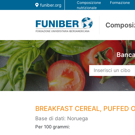
Composizione
Formazione
funiber.org
nutrizionale
Composi
Banca 
BREAKFAST CEREAL, PUFFED 
Base di dati: Noruega
Per 100 grammi: