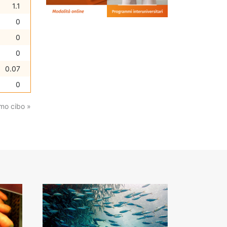
1.1
0
0
0
0.07
0
mo cibo »