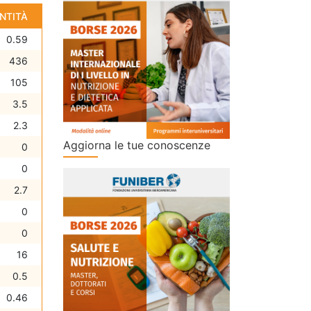
NTITÀ
0.59
436
105
3.5
2.3
Aggiorna le tue conoscenze
0
0
2.7
0
0
16
0.5
0.46