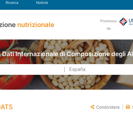
Ricerca
Notizie
Promosso
zione
nutrizionale
da
Dati Internazionale di Composizione degli A
OATS
Condividere