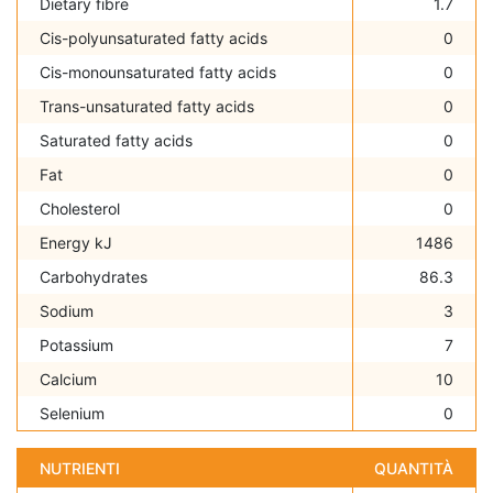
Dietary fibre
1.7
Cis-polyunsaturated fatty acids
0
Cis-monounsaturated fatty acids
0
Trans-unsaturated fatty acids
0
Saturated fatty acids
0
Fat
0
Cholesterol
0
Energy kJ
1486
Carbohydrates
86.3
Sodium
3
Potassium
7
Calcium
10
Selenium
0
NUTRIENTI
QUANTITÀ