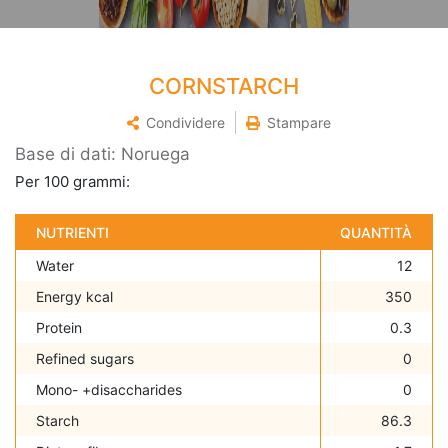
CORNSTARCH
Condividere
Stampare
Base di dati: Noruega
Per 100 grammi:
NUTRIENTI
QUANTITÀ
Water
12
Energy kcal
350
Protein
0.3
Refined sugars
0
Mono- +disaccharides
0
Starch
86.3