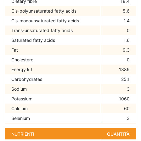
Dietary fibre
18.4
Cis-polyunsaturated fatty acids
5.6
Cis-monounsaturated fatty acids
1.4
Trans-unsaturated fatty acids
0
Saturated fatty acids
1.6
Fat
9.3
Cholesterol
0
Energy kJ
1389
Carbohydrates
25.1
Sodium
3
Potassium
1060
Calcium
60
Selenium
3
NUTRIENTI
QUANTITÀ