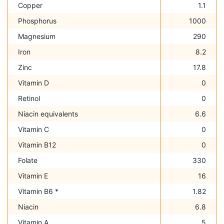
Copper
1.1
Phosphorus
1000
Magnesium
290
Iron
8.2
Zinc
17.8
Vitamin D
0
Retinol
0
Niacin equivalents
6.6
Vitamin C
0
Vitamin B12
0
Folate
330
Vitamin E
16
Vitamin B6 *
1.82
Niacin
6.8
Vitamin A
5