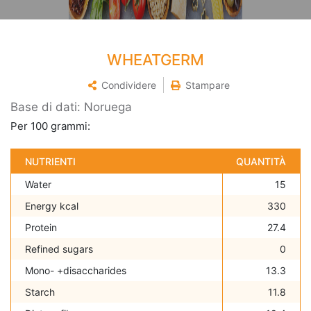
WHEATGERM
Condividere
Stampare
Base di dati: Noruega
Per 100 grammi:
NUTRIENTI
QUANTITÀ
Water
15
Energy kcal
330
Protein
27.4
Refined sugars
0
Mono- +disaccharides
13.3
Starch
11.8